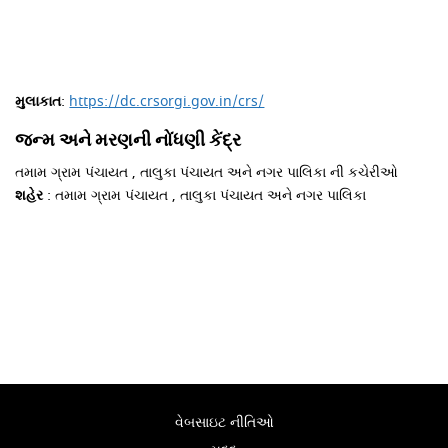
મુલાકાત
:
https://dc.crsorgi.gov.in/crs/
જન્મ અને મરણની નોંધણી કેંદ્ર
તમામ ગ્રામ પંચાયત , તાલુકા પંચાયત અને નગર પાલિકા ની કચેરીઓ
શહેર
: તમામ ગ્રામ પંચાયત , તાલુકા પંચાયત અને નગર પાલિકા
વેબસાઇટ નીતિઓ