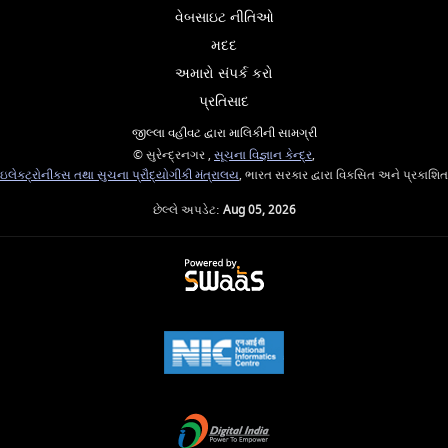
વેબસાઇટ નીતિઓ
મદદ
અમારો સંપર્ક કરો
પ્રતિસાદ
જીલ્લા વહીવટ દ્વારા માલિકીની સામગ્રી
© સુરેન્દ્રનગર ,
સૂચના વિજ્ઞાન કેન્દ્ર
,
ઇલેક્ટ્રોનીક્સ તથા સુચના પ્રૌદ્યોગીકી મંત્રાલય
, ભારત સરકાર દ્વારા વિકસિત અને પ્રકાશિત
છેલ્લે અપડેટ:
Aug 05, 2026