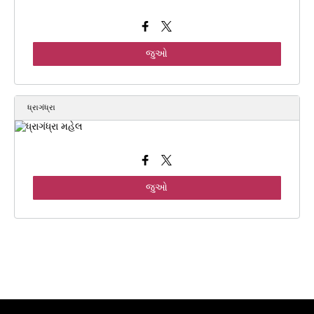
જુઓ
ધ્રાગંધ્રા
જુઓ