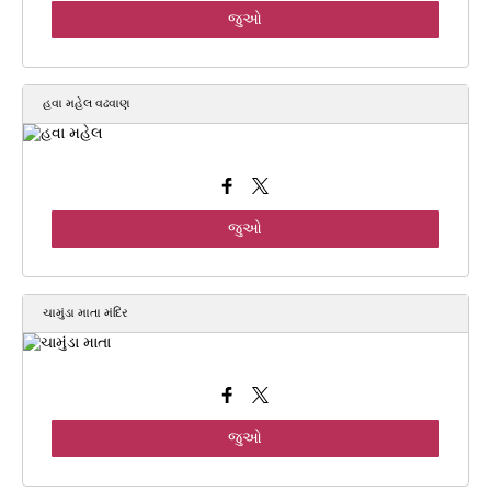
જુઓ
હવા મહેલ વઢવાણ
જુઓ
ચામુંડા માતા મંદિર
જુઓ