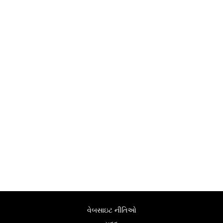
વેબસાઇટ નીતિઓ