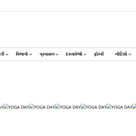
ટરી
વિભાગો
પ્રવાસન
દસ્તાવેજો
ફોર્મ્સ
નોટિસો