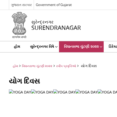
ગુજરાત સરકાર
Government of Gujarat
સુરેન્દ્રનગર
SURENDRANAGAR
હોમ
સુરેન્દ્રનગર વિષે
વિધાનસભા ચુંટણી ૨૦૨૨
ડિરેક્
યોગ દિવસ
હોમ
વિધાનસભા ચુંટણી ૨૦૨૨
સ્વીપ પ્રવૃત્તિઓ
યોગ દિવસ