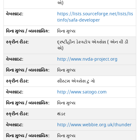
એ)
https://lists.sourceforge.net/lists/lis
tinfo/safa-developer
વિના મુલ્ય
દ્રષ્ટીહીન ડેસ્ક્ટોપ એક્સેસ ( એન વી ડી
એ)
http://www.nvda-project.org
વિના મુલ્ય
સીસ્ટમ એક્સેસ ટુ ગો
http://www.satogo.com
વિના મુલ્ય
થંડર
http://www.webbie.org.uk/thunder
વિના મુલ્ય