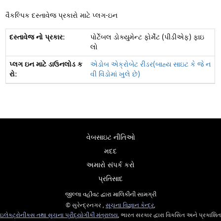
વૈકલ્પિક દસ્તાવેજ પ્રકારો માટે પ્લગ-ઇન
પોર્ટેબલ ડોક્યુમેન્ટ ફોર્મેટ (પીડીએફ) ફાઇ
લો
એડોબ એક્રોબેટ રીડર(બાહ્ય સાઇટ કે જે ન
વી વિંડોમાં ખુલે છે)
વેબસાઇટ નીતિઓ
મદદ
અમારો સંપર્ક કરો
પ્રતિસાદ
જીલ્લા વહીવટ દ્વારા માલિકીની સામગ્રી
© સુરેન્દ્રનગર ,
સૂચના વિજ્ઞાન કેન્દ્ર
,
ઇલેક્ટ્રોનીક્સ તથા સુચના પ્રૌદ્યોગીકી મંત્રાલય
, ભારત સરકાર દ્વારા વિકસિત અને પ્રકાશિત