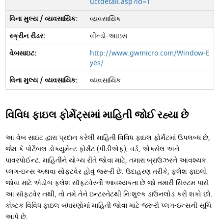
uctdetail.asp?id=1
વ્યવસાયિક
વીન્ડો-આઇસ
http://www.gwmicro.com/Window-E
yes/
વ્યવસાયિક
વિવિધ ફાઇલ ફોર્મેટ્સમાં માહિતી જોઈ રહ્યા છે
આ વેબ સાઇટ દ્વારા પ્રદાન કરેલી માહિતી વિવિધ ફાઇલ ફોર્મેટમાં ઉપલબ્ધ છે,
જેમ કે પોર્ટેબલ ડોક્યુમેન્ટ ફોર્મેટ (પીડીએફ), વર્ડ, એક્સેલ અને
પાવરપોઈન્ટ. માહિતીને યોગ્ય રીતે જોવા માટે, તમારા બ્રાઉઝરને આવશ્યક
પ્લગ-ઇન્સ અથવા સોફ્ટવેર હોવું જરૂરી છે. ઉદાહરણ તરીકે, ફ્લેશ ફાઇલો
જોવા માટે એડોબ ફ્લેશ સૉફ્ટવેરની આવશ્યકતા છે જો તમારી સિસ્ટમ પાસે
આ સૉફ્ટવેર નથી, તો તમે તેને ઇન્ટરનેટથી નિઃશુલ્ક ડાઉનલોડ કરી શકો છો.
કોષ્ટક વિવિધ ફાઇલ બંધારણોમાં માહિતી જોવા માટે જરૂરી પ્લગ-ઇન્સની સૂચિ
આપે છે.