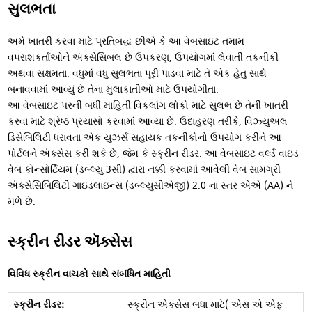
સુલભતા
અમે ખાતરી કરવા માટે પ્રતિબદ્ધ છીએ કે આ વેબસાઇટ તમામ
વપરાશકર્તાઓને ઍક્સેસિબલ છે ઉપકરણ, ઉપયોગમાં લેવાતી તકનીકી
અથવા સક્ષમતા. વધુમાં વધુ સુલભતા પૂરી પાડવા માટે તે એક હેતુ સાથે
બનાવવામાં આવ્યું છે તેના મુલાકાતીઓ માટે ઉપયોગીતા.
આ વેબસાઇટ પરની બધી માહિતી વિકલાંગ લોકો માટે સુલભ છે તેની ખાતરી
કરવા માટે શ્રેષ્ઠ પ્રયાસો કરવામાં આવ્યા છે. ઉદાહરણ તરીકે, વિઝ્યુઅલ
ડિસેબિલિટી ધરાવતા એક યુઝર્સ સહાયક તકનીકોનો ઉપયોગ કરીને આ
પોર્ટલને ઍક્સેસ કરી શકે છે, જેમ કે સ્ક્રીન રીડર. આ વેબસાઇટ વર્લ્ડ વાઇડ
વેબ કોન્સોર્ટિયમ (ડબ્લ્યુ 3સી) દ્વારા નક્કી કરવામાં આવેલી વેબ સામગ્રી
ઍક્સેસિબિલિટી ગાઇડલાઇન્સ (ડબ્લ્યુસીએજી) 2.0 ના સ્તર એએ (AA) ને
મળે છે.
સ્ક્રીન રીડર ઍક્સેસ
વિવિધ સ્ક્રીન વાચકો સાથે સંબંધિત માહિતી
સ્ક્રીન એક્સેસ બધા માટે( એસ એ એફ