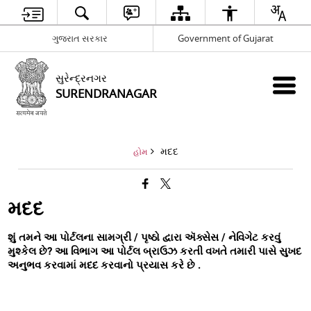
ગુજરાત સરકાર
Government of Gujarat
સુરેન્દ્રનગર
SURENDRANAGAR
મદદ
હોમ
મદદ
શું તમને આ પોર્ટલના સામગ્રી / પૃષ્ઠો દ્વારા ઍક્સેસ / નેવિગેટ કરવું
મુશ્કેલ છે? આ વિભાગ આ પોર્ટલ બ્રાઉઝ કરતી વખતે તમારી પાસે સુખદ
અનુભવ કરવામાં મદદ કરવાનો પ્રયાસ કરે છે .