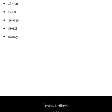
ચોટીલા
દસાડા
ધ્રાંગધ્રા
લિબંડી
વઢવાણ
વેબસાઇટ નીતિઓ