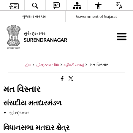
ગુજરાત સરકાર
Government of Gujarat
સુરેન્દ્રનગર
SURENDRANAGAR
મત વિસ્તાર
હોમ
સુરેન્દ્રનગર વિષે
વહીવટી માળખું
મત વિસ્તાર
સંસદીય મતદારમંડળ
સુરેન્દ્રનગર
વિધાનસભા મતદાર ક્ષેત્ર