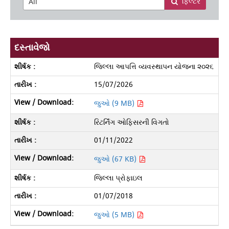
ફિલ્ટર
દસ્તાવેજો
જિલ્લા આપત્તિ વ્યવસ્થાપન યોજના ૨૦૨૬
15/07/2026
જુઓ (9 MB)
રિટર્નિંગ ઓફિસરની વિગતો
01/11/2022
જુઓ (67 KB)
જિલ્લા પ્રોફાઇલ
01/07/2018
જુઓ (5 MB)