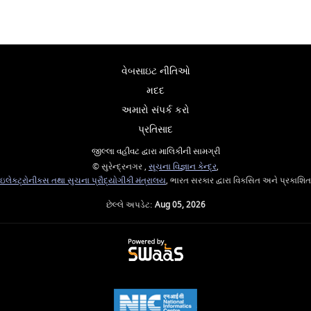
વેબસાઇટ નીતિઓ
મદદ
અમારો સંપર્ક કરો
પ્રતિસાદ
જીલ્લા વહીવટ દ્વારા માલિકીની સામગ્રી
© સુરેન્દ્રનગર ,
સૂચના વિજ્ઞાન કેન્દ્ર
,
ઇલેક્ટ્રોનીક્સ તથા સુચના પ્રૌદ્યોગીકી મંત્રાલય
, ભારત સરકાર દ્વારા વિકસિત અને પ્રકાશિત
છેલ્લે અપડેટ:
Aug 05, 2026