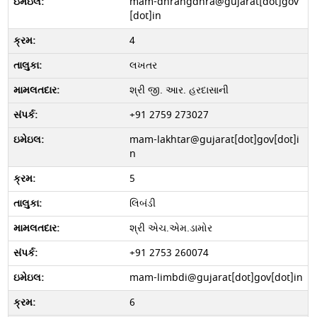
mam-dhrangdhra@gujarat[dot]gov
[dot]in
4
લખતર
શ્રી જી. આર. હરદાસાની
+91 2759 273027
mam-lakhtar@gujarat[dot]gov[dot]i
n
5
લિબંડી
શ્રી એચ.એમ.ડામોર
+91 2753 260074
mam-limbdi@gujarat[dot]gov[dot]in
6