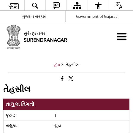
ગુજરાત સરકાર
Government of Gujarat
સુરેન્દ્રનગર
SURENDRANAGAR
તેહસીલ
હોમ
તેહસીલ
તાલુકા વિગતો
1
ચુડા