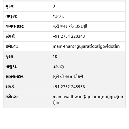
9
થાનગઢ
શ્રી આર.એમ.દંતાણી
+91 2754 220343
mam-than@gujarat[dot]gov[dot]in
10
વઢવાણ
શ્રી વી.એમ.ચૌધરી
+91 2752 243956
mam-wadhwan@gujarat[dot]gov[do
t]in