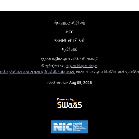
વેબસાઇટ નીતિઓ
મદદ
અમારો સંપર્ક કરો
પ્રતિસાદ
જીલ્લા વહીવટ દ્વારા માલિકીની સામગ્રી
© સુરેન્દ્રનગર ,
સૂચના વિજ્ઞાન કેન્દ્ર
,
ઇલેક્ટ્રોનીક્સ તથા સુચના પ્રૌદ્યોગીકી મંત્રાલય
, ભારત સરકાર દ્વારા વિકસિત અને પ્રકાશિત
છેલ્લે અપડેટ:
Aug 05, 2026