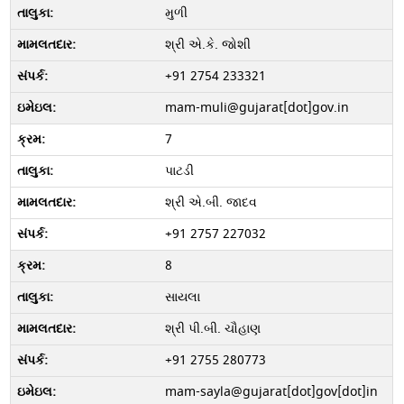
મુળી
શ્રી એ.કે. જોશી
+91 2754 233321
mam-muli@gujarat[dot]gov.in
7
પાટડી
શ્રી એ.બી. જાદવ
+91 2757 227032
8
સાયલા
શ્રી પી.બી. ચૌહાણ
+91 2755 280773
mam-sayla@gujarat[dot]gov[dot]in